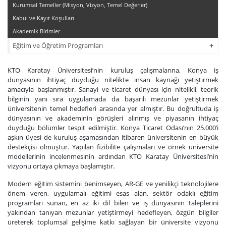
Kurumsal Temeller (Misyon, Vizyon, Temel Değerler)
Kabul ve Kayıt Koşulları
Akademik Birimler
+
+
Eğitim ve Öğretim Programları
KTO Karatay Üniversitesi’nin kuruluş çalışmalarına, Konya iş
dünyasının ihtiyaç duyduğu nitelikte insan kaynağı yetiştirmek
amacıyla başlanmıştır. Sanayi ve ticaret dünyası için nitelikli, teorik
bilginin yanı sıra uygulamada da başarılı mezunlar yetiştirmek
üniversitenin temel hedefleri arasında yer almıştır. Bu doğrultuda iş
dünyasının ve akademinin görüşleri alınmış ve piyasanın ihtiyaç
duyduğu bölümler tespit edilmiştir. Konya Ticaret Odası’nın 25.000’i
aşkın üyesi de kuruluş aşamasından itibaren üniversitenin en büyük
destekçisi olmuştur. Yapılan fizibilite çalışmaları ve örnek üniversite
modellerinin incelenmesinin ardından KTO Karatay Üniversitesi’nin
vizyonu ortaya çıkmaya başlamıştır.
Modern eğitim sistemini benimseyen, AR-GE ve yenilikçi teknolojilere
önem veren, uygulamalı eğitimi esas alan, sektör odaklı eğitim
programları sunan, en az iki dil bilen ve iş dünyasının taleplerini
yakından tanıyan mezunlar yetiştirmeyi hedefleyen, özgün bilgiler
üreterek toplumsal gelişime katkı sağlayan bir üniversite vizyonu